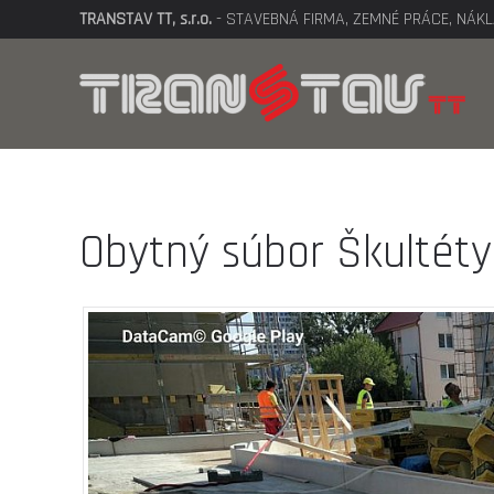
TRANSTAV TT, s.r.o.
- STAVEBNÁ FIRMA, ZEMNÉ PRÁCE, NÁ
Obytný súbor Škultéty