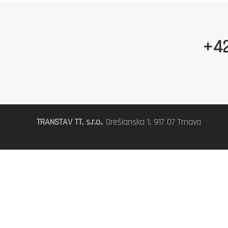
+42
TRANSTAV TT, s.r.o.
, Orešianska 1, 917 07 Trnava